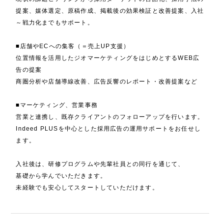
提案、媒体選定、原稿作成、掲載後の効果検証と改善提案、入社
～戦力化までもサポート。
■店舗やECへの集客（＝売上UP支援）
位置情報を活用したジオマーケティングをはじめとするWEB広
告の提案
商圏分析や店舗導線改善、広告反響のレポート・改善提案など
■マーケティング、営業事務
営業と連携し、既存クライアントのフォローアップを行います。
Indeed PLUSを中心とした採用広告の運用サポートをお任せし
ます。
入社後は、研修プログラムや先輩社員との同行を通じて、
基礎から学んでいただきます。
未経験でも安心してスタートしていただけます。