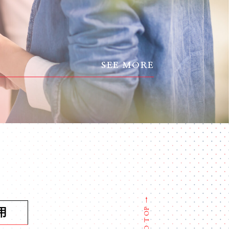
SEE MORE
BACK TO TOP →
用