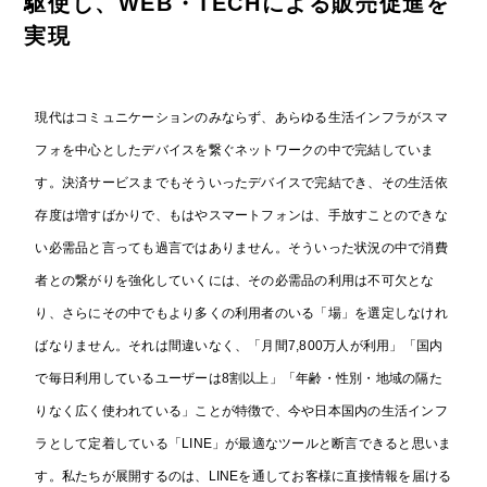
駆使し、WEB・TECHによる販売促進を
実現
現代はコミュニケーションのみならず、あらゆる生活インフラがスマ
フォを中心としたデバイスを繋ぐネットワークの中で完結していま
す。
決済サービスまでもそういったデバイスで完結でき、その生活依
存度は増すばかりで、もはやスマートフォンは、手放すことのできな
い必需品と言っても過言ではありません。
そういった状況の中で消費
者との繋がりを強化していくには、その必需品の利用は不可欠とな
り、
さらにその中でもより多くの利用者のいる「場」を選定しなけれ
ばなりません。
それは間違いなく、「月間7,800万人が利用」「国内
で毎日利用しているユーザーは8割以上」「年齢・性別・地域の隔た
りなく広く使われている」
ことが特徴で、今や日本国内の生活インフ
ラとして定着している「LINE」が最適なツールと断言できると思いま
す。
私たちが展開するのは、LINEを通してお客様に直接情報を届ける